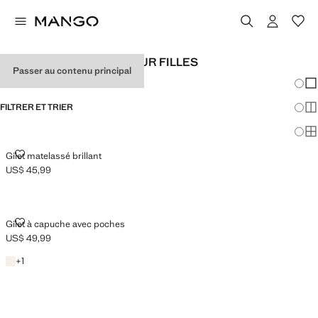
GILETS MATELASSÉS POUR FILLES
Passer au contenu principal
Chang
Aff
FILTRER ET TRIER
Aff
Af
GILET MATELASSÉ BRILLANT
Gilet matelassé brillant
US$ 45,99
Prix actuel [US$ 45,99 ]
GILET À CAPUCHE AVEC POCHES
Gilet à capuche avec poches
US$ 49,99
Prix actuel [US$ 49,99 ]
Écru
+1 couleur
+
1