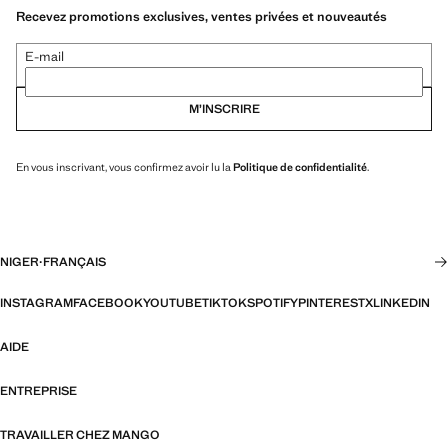
Recevez promotions exclusives, ventes privées et nouveautés
E-mail
M’INSCRIRE
En vous inscrivant, vous confirmez avoir lu la
Politique de confidentialité
.
NIGER
·
FRANÇAIS
INSTAGRAM
FACEBOOK
YOUTUBE
TIKTOK
SPOTIFY
PINTEREST
X
LINKEDIN
AIDE
ENTREPRISE
TRAVAILLER CHEZ MANGO