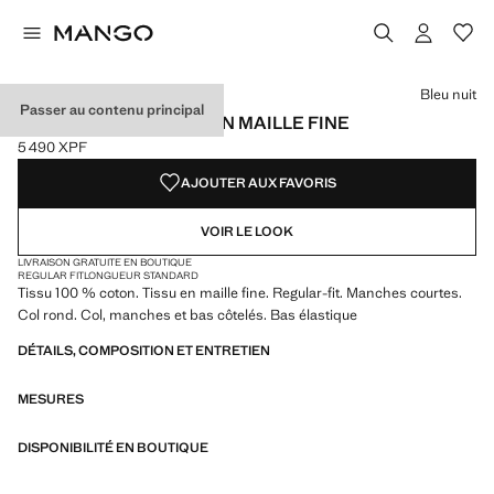
Choisissez une couleur
Couleur Noir
Couleur Blanc cassé
Couleur Bleu nuit sélectionnée
Bleu nuit
Passer au contenu principal
T-SHIRT 100 % COTON EN MAILLE FINE
5 490 XPF
Prix actuel [5 490 XPF ]
AJOUTER AUX FAVORIS
VOIR LE LOOK
LIVRAISON GRATUITE EN BOUTIQUE
REGULAR FIT
LONGUEUR STANDARD
Tissu 100 % coton. Tissu en maille fine. Regular-fit. Manches courtes.
Col rond. Col, manches et bas côtelés. Bas élastique
DÉTAILS, COMPOSITION ET ENTRETIEN
MESURES
DISPONIBILITÉ EN BOUTIQUE