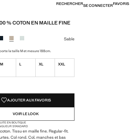
RECHERCHER
FAVORIS
SE CONNECTER
100 % COTON EN MAILLE FINE
[5 490 XPF ]
ne couleur
Sable
orte la taille M et mesure 188cm.
M
L
XL
XXL
TÉS !
LE. JE LE VEUX !
AJOUTER AUX FAVORIS
VOIR LE LOOK
TUITE EN BOUTIQUE
NGUEUR STANDARD
oton. Tissu en maille fine. Regular-fit.
rtes. Col rond. Col, manches et bas