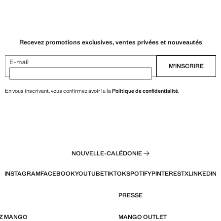
Recevez promotions exclusives, ventes privées et nouveautés
E-mail
M’INSCRIRE
En vous inscrivant, vous confirmez avoir lu la
Politique de confidentialité
.
NOUVELLE-CALÉDONIE
INSTAGRAM
FACEBOOK
YOUTUBE
TIKTOK
SPOTIFY
PINTEREST
X
LINKEDIN
PRESSE
EZ MANGO
MANGO OUTLET