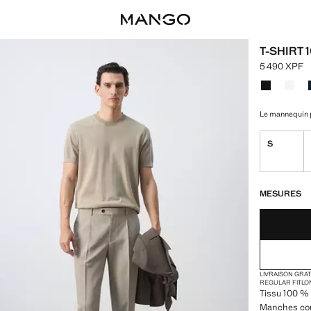
T-SHIRT 
5 490 XPF
Prix actuel 
Choisissez u
Le mannequin p
S
DERNIÈRES UNI
NON DISPONIB
MESURES
LIVRAISON GRA
REGULAR FIT
LO
Tissu 100 % c
Manches cou