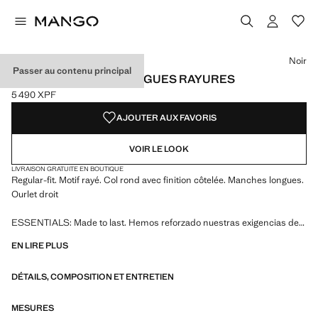
Choisissez une couleur
Couleur Noir sélectionnée
Couleur Écru
Noir
Passer au contenu principal
T-SHIRT MANCHES LONGUES RAYURES
5 490 XPF
Prix actuel [5 490 XPF ]
AJOUTER AUX FAVORIS
VOIR LE LOOK
LIVRAISON GRATUITE EN BOUTIQUE
Regular-fit. Motif rayé. Col rond avec finition côtelée. Manches longues.
Ourlet droit
ESSENTIALS: Made to last. Hemos reforzado nuestras exigencias de
calidad añadiendo nuevas pruebas de resistencia a nuestras prendas.
EN LIRE PLUS
Diseñadas considerando cuidadosamente su confección, son todavía
más durables, versátiles y atemporales
DÉTAILS, COMPOSITION ET ENTRETIEN
MESURES