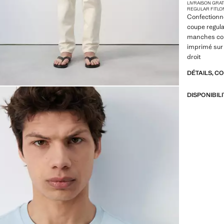
LIVRAISON GRA
REGULAR FIT
LO
Confectionné
coupe regula
manches cour
imprimé sur 
droit
DÉTAILS, C
DISPONIBIL