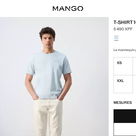
T-SHIRT 
5 490 XPF
Prix actuel 
Choisissez u
Couleur Bleu
Le mannequin p
XS
XXL
DERNIÈRES UNI
NON DISPONIB
MESURES