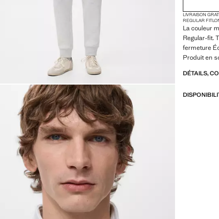
LIVRAISON GRA
REGULAR FIT
LO
La couleur m
Regular-fit.
fermeture Écl
Produit en s
DÉTAILS, C
DISPONIBIL