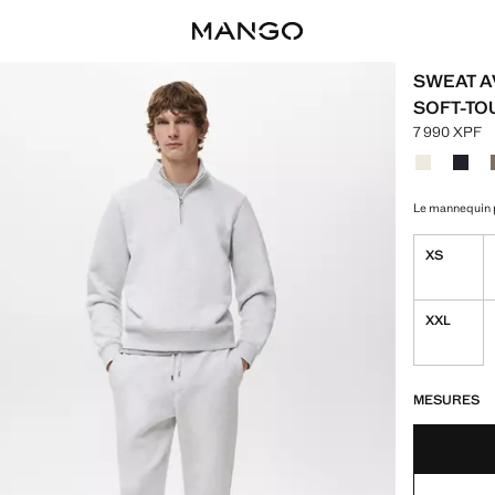
SWEAT A
SOFT-TO
7 990 XPF
Prix actuel [
Choisissez u
Couleur Bla
Couleu
Le mannequin p
XS
XXL
DERNIÈRES UNI
NON DISPONIB
MESURES