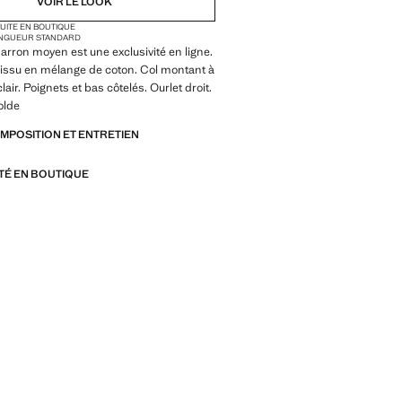
VOIR LE LOOK
TUITE EN BOUTIQUE
NGUEUR STANDARD
arron moyen est une exclusivité en ligne.
 Tissu en mélange de coton. Col montant à
air. Poignets et bas côtelés. Ourlet droit.
olde
OMPOSITION ET ENTRETIEN
ITÉ EN BOUTIQUE