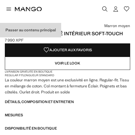
Choisissez une couleur
Couleur Blanc
Couleur Bleu marine
Couleur Marron moyen sélectionnée
Marron moyen
Passer au contenu principal
SWEAT AVEC COL ZIPPÉ INTÉRIEUR SOFT-TOUCH
7 990 XPF
Prix actuel [7 990 XPF ]
AJOUTER AUX FAVORIS
VOIR LE LOOK
LIVRAISON GRATUITE EN BOUTIQUE
REGULAR FIT
LONGUEUR STANDARD
La couleur marron moyen est une exclusivité en ligne. Regular-fit. Tissu
en mélange de coton. Col montant à fermeture Éclair. Poignets et bas
côtelés. Ourlet droit. Produit en solde
DÉTAILS, COMPOSITION ET ENTRETIEN
MESURES
DISPONIBILITÉ EN BOUTIQUE