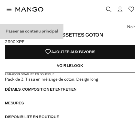
Choisissez une couleur
Couleur Noir sélectionnée
Couleur Bleu marine foncé
Couleur Gris
Couleur Marron
Noir
Passer au contenu principal
LOT 3 PAIRES DE CHAUSSETTES COTON
2 990 XPF
Prix actuel [2 990 XPF ]
AJOUTER AUX FAVORIS
VOIR LE LOOK
LIVRAISON GRATUITE EN BOUTIQUE
Pack de 3. Tissu en mélange de coton. Design long
DÉTAILS, COMPOSITION ET ENTRETIEN
MESURES
DISPONIBILITÉ EN BOUTIQUE