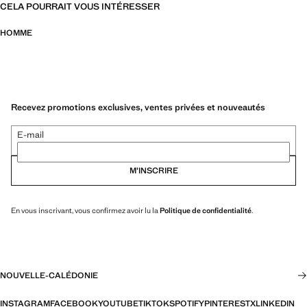
CELA POURRAIT VOUS INTÉRESSER
HOMME
Recevez promotions exclusives, ventes privées et nouveautés
E-mail
M’INSCRIRE
En vous inscrivant, vous confirmez avoir lu la
Politique de confidentialité
.
NOUVELLE-CALÉDONIE
INSTAGRAM
FACEBOOK
YOUTUBE
TIKTOK
SPOTIFY
PINTEREST
X
LINKEDIN