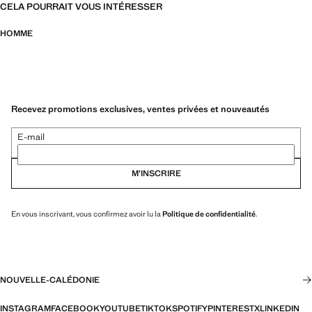
CELA POURRAIT VOUS INTÉRESSER
HOMME
Recevez promotions exclusives, ventes privées et nouveautés
E-mail
M’INSCRIRE
En vous inscrivant, vous confirmez avoir lu la
Politique de confidentialité
.
NOUVELLE-CALÉDONIE
INSTAGRAM
FACEBOOK
YOUTUBE
TIKTOK
SPOTIFY
PINTEREST
X
LINKEDIN