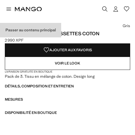
Choisissez une couleur
Couleur Noir
Couleur Bleu marine foncé
Couleur Gris sélectionnée
Couleur Marron
Gris
Passer au contenu principal
LOT 3 PAIRES DE CHAUSSETTES COTON
2 990 XPF
Prix actuel [2 990 XPF ]
AJOUTER AUX FAVORIS
VOIR LE LOOK
LIVRAISON GRATUITE EN BOUTIQUE
Pack de 3. Tissu en mélange de coton. Design long
DÉTAILS, COMPOSITION ET ENTRETIEN
MESURES
DISPONIBILITÉ EN BOUTIQUE