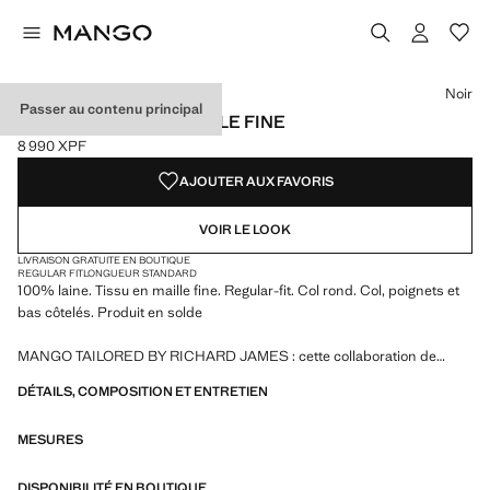
Choisissez une couleur
Noir
Passer au contenu principal
PULL 100 % LAINE MAILLE FINE
8 990 XPF
Prix actuel [8 990 XPF ]
AJOUTER AUX FAVORIS
VOIR LE LOOK
LIVRAISON GRATUITE EN BOUTIQUE
REGULAR FIT
LONGUEUR STANDARD
100% laine. Tissu en maille fine. Regular-fit. Col rond. Col, poignets et
bas côtelés. Produit en solde
MANGO TAILORED BY RICHARD JAMES : cette collaboration de
design fusionne la sophistication et l'esprit audacieux de Richard
DÉTAILS, COMPOSITION ET ENTRETIEN
James avec l'essence contemporaine de Mango. Le résultat est une
collection de vêtements de tailleur élégants et accessibles, centrée sur
MESURES
la réinterprétation des imprimés et motifs de Richard James avec des
silhouettes plus définies, des contrastes de couleurs et des tissus de
haute qualité.
DISPONIBILITÉ EN BOUTIQUE