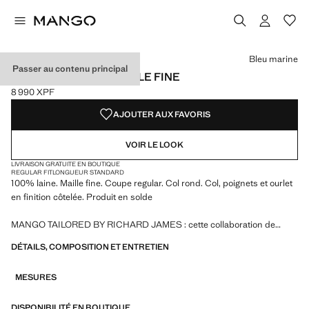
Choisissez une couleur
Bleu marine
Passer au contenu principal
PULL 100 % LAINE MAILLE FINE
8 990 XPF
Prix actuel [8 990 XPF ]
AJOUTER AUX FAVORIS
VOIR LE LOOK
LIVRAISON GRATUITE EN BOUTIQUE
REGULAR FIT
LONGUEUR STANDARD
100% laine. Maille fine. Coupe regular. Col rond. Col, poignets et ourlet
en finition côtelée. Produit en solde
MANGO TAILORED BY RICHARD JAMES : cette collaboration de
design fusionne la sophistication et l'esprit audacieux de Richard
DÉTAILS, COMPOSITION ET ENTRETIEN
James avec l'essence contemporaine de Mango. Le résultat est une
collection de vêtements de tailleur élégants et accessibles, centrée sur
MESURES
la réinterprétation des imprimés et motifs de Richard James avec des
silhouettes plus définies, des contrastes de couleurs et des tissus de
haute qualité.
DISPONIBILITÉ EN BOUTIQUE