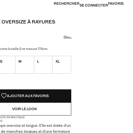
RECHERCHER
FAVORIS
SE CONNECTER
 OVERSIZE À RAYURES
[6 490 XPF ]
ne couleur
Bleu
orte la taille S et mesure 176cm.
S
M
L
XL
TÉS !
LE. JE LE VEUX !
AJOUTER AUX FAVORIS
VOIR LE LOOK
TUITE EN BOUTIQUE
NG
e oversize et longue. Elle est dotée d’un
, de manches longues et d’une fermeture