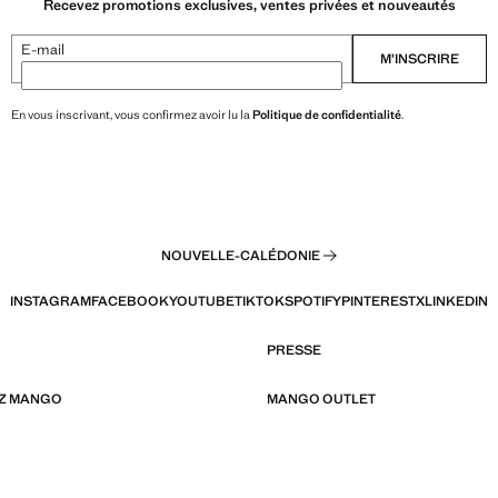
Recevez promotions exclusives, ventes privées et nouveautés
E-mail
M’INSCRIRE
En vous inscrivant, vous confirmez avoir lu la
Politique de confidentialité
.
NOUVELLE-CALÉDONIE
INSTAGRAM
FACEBOOK
YOUTUBE
TIKTOK
SPOTIFY
PINTEREST
X
LINKEDIN
PRESSE
EZ MANGO
MANGO OUTLET