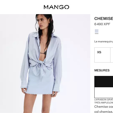
CHEMISE
6 490 XPF
Prix actuel 
Choisissez u
Le mannequin p
XS
DERNIÈRES UNI
NON DISPONIB
MESURES
LIVRAISON GRA
TRÈS AMPLE
LO
Chemise coup
col chemise