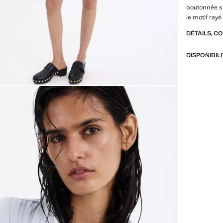
boutonnée su
le motif rayé
DÉTAILS, C
DISPONIBIL