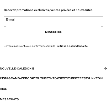
Recevez promotions exclusives, ventes privées et nouveautés
E-mail
M’INSCRIRE
En vous inscrivant, vous confirmez avoir lu la
Politique de confidentialité
.
NOUVELLE-CALÉDONIE
INSTAGRAM
FACEBOOK
YOUTUBE
TIKTOK
SPOTIFY
PINTEREST
X
LINKEDIN
AIDE
MES ACHATS