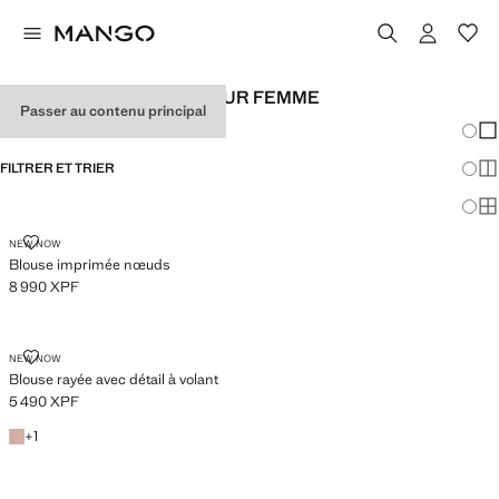
CHEMISES IMPRIMÉS POUR FEMME
Passer au contenu principal
Chang
Aff
FILTRER ET TRIER
Aff
Af
BLOUSE IMPRIMÉE NŒUDS
NEW NOW
Blouse imprimée nœuds
8 990 XPF
Prix actuel [8 990 XPF ]
BLOUSE RAYÉE AVEC DÉTAIL À VOLANT
NEW NOW
Blouse rayée avec détail à volant
5 490 XPF
Prix actuel [5 490 XPF ]
+1 couleur
+
1