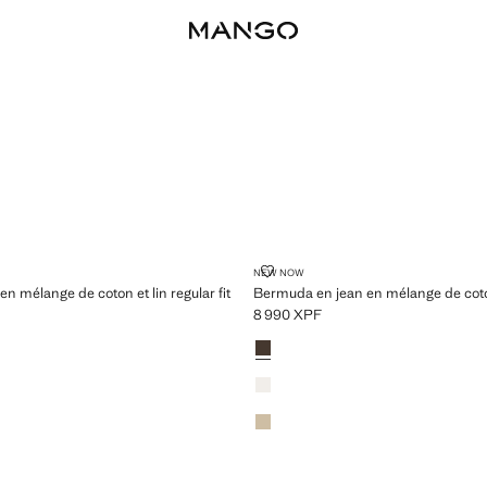
EAN EN MÉLANGE DE COTON ET LIN REGULAR FIT
BERMUDA EN JEAN EN MÉLANGE 
NEW NOW
n mélange de coton et lin regular fit
Bermuda en jean en mélange de coton 
8 990 XPF
 XPF ]
Prix actuel [8 990 XPF ]
Couleurs
Marron
Blanc cassé
Beige