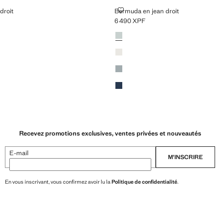
JEAN DROIT
BERMUDA EN JEAN DROIT
droit
Bermuda en jean droit
6 490 XPF
 XPF ]
Prix actuel [6 490 XPF ]
Couleurs
Bleu délavé
Blanc cassé
Bleu moyen
Bleu foncé
Recevez promotions exclusives, ventes privées et nouveautés
E-mail
M’INSCRIRE
En vous inscrivant, vous confirmez avoir lu la
Politique de confidentialité
.