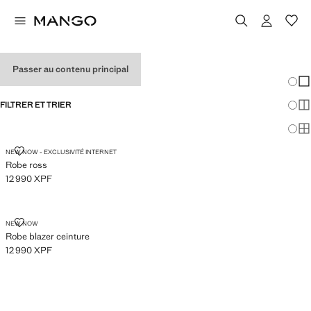
ROBES POUR FEMMES
Passer au contenu principal
Chang
Aff
FILTRER ET TRIER
Aff
Af
ROBE ROSS
NEW NOW - EXCLUSIVITÉ INTERNET
Robe ross
12 990 XPF
Prix actuel [12 990 XPF ]
ROBE BLAZER CEINTURE
NEW NOW
Robe blazer ceinture
12 990 XPF
Prix actuel [12 990 XPF ]