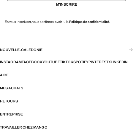
M’INSCRIRE
En vous inscrivant, vous confirmez avoir lu la
Politique de confidentialité
.
NOUVELLE-CALÉDONIE
INSTAGRAM
FACEBOOK
YOUTUBE
TIKTOK
SPOTIFY
PINTEREST
X
LINKEDIN
AIDE
MES ACHATS
RETOURS
ENTREPRISE
TRAVAILLER CHEZ MANGO