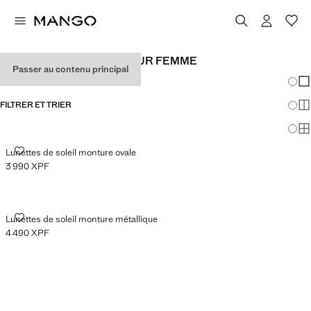
LUNETTES DE SOLEIL POUR FEMME
Passer au contenu principal
Chang
Aff
FILTRER ET TRIER
Aff
Af
LUNETTES DE SOLEIL MONTURE OVALE
Lunettes de soleil monture ovale
3 990 XPF
Prix actuel [3 990 XPF ]
LUNETTES DE SOLEIL MONTURE MÉTALLIQUE
Lunettes de soleil monture métallique
4 490 XPF
Prix actuel [4 490 XPF ]