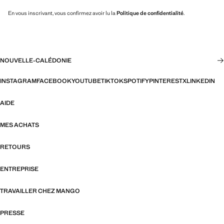
En vous inscrivant, vous confirmez avoir lu la
Politique de confidentialité
.
NOUVELLE-CALÉDONIE
INSTAGRAM
FACEBOOK
YOUTUBE
TIKTOK
SPOTIFY
PINTEREST
X
LINKEDIN
AIDE
MES ACHATS
RETOURS
ENTREPRISE
TRAVAILLER CHEZ MANGO
PRESSE