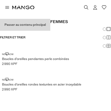
BIJOUX FANTAISIE POUR FEMMES
Passer au contenu principal
Chang
Aff
FILTRER ET TRIER
Aff
Af
BOUCLES D’OREILLES PENDANTES PERLE COMBINÉES
NEW NOW
Boucles d’oreilles pendantes perle combinées
2 990 XPF
Prix actuel [2 990 XPF ]
BOUCLES D’OREILLES RONDES TEXTURÉES EN ACIER INOXYDABLE
NEW NOW
Boucles d’oreilles rondes texturées en acier inoxydable
2 990 XPF
Prix actuel [2 990 XPF ]