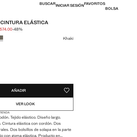
BUSCAR
FAVORITOS
INICIAR SESIÓN
BOLSA
CINTURA ELÁSTICA
 574.00
-48%
l tachado [$ 1,099.00 ]
 [$ 574.00 ]
n color
Khaki
ADES
E ¡LO QUIERO!
ADO EN 15 DÍAS LABORABLES
AÑADIR
GUARDAR COMO FAVORITO
VER LOOK
 TIENDA
odón. Tejido elástico. Diseño largo.
. Cintura elástica con cordón. Dos
erales. Dos bolsillos de solapa en la parte
ajo con goma elástica. Producto en