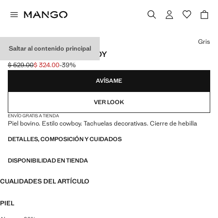
Selecciona un color
Gris
Saltar al contenido principal
CINTURÓN PIEL COWBOY
$ 529.00
$ 324.00
-39%
Precio inicial tachado [$ 529.00 ]
Precio actual [$ 324.00 ]
AVÍSAME
VER LOOK
ENVÍO GRATIS A TIENDA
Piel bovino. Estilo cowboy. Tachuelas decorativas. Cierre de hebilla
DETALLES, COMPOSICIÓN Y CUIDADOS
DISPONIBILIDAD EN TIENDA
CUALIDADES DEL ARTÍCULO
PIEL