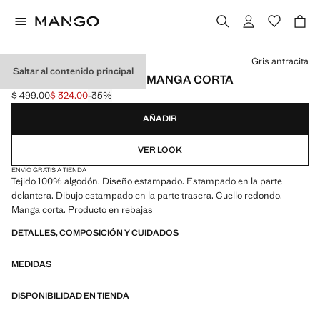
Selecciona un color
Gris antracita
Saltar al contenido principal
CAMISETA ESTAMPADA MANGA CORTA
$ 499.00
$ 324.00
-35%
Precio inicial tachado [$ 499.00 ]
Precio actual [$ 324.00 ]
AÑADIR
VER LOOK
ENVÍO GRATIS A TIENDA
Tejido 100% algodón. Diseño estampado. Estampado en la parte
delantera. Dibujo estampado en la parte trasera. Cuello redondo.
Manga corta. Producto en rebajas
DETALLES, COMPOSICIÓN Y CUIDADOS
MEDIDAS
DISPONIBILIDAD EN TIENDA