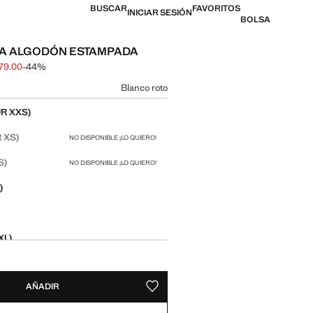
BUSCAR
FAVORITOS
INICIAR SESIÓN
BOLSA
A ALGODÓN ESTAMPADA
79.00
-44%
l tachado [$ 499.00 ]
 [$ 279.00 ]
n color
Blanco roto
 talla
R XXS)
 XS)
NO DISPONIBLE ¡LO QUIERO!
S)
NO DISPONIBLE ¡LO QUIERO!
)
)
XL)
AÑADIR
GUARDAR COMO FAVORITO