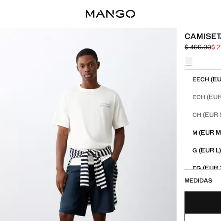
CAMISET
$ 499.00
$ 2
Precio inicia
Precio actual
Selecciona u
Selecciona tu
(EU
EECH
(EUR
ECH
(EUR 
CH
(EUR M
M
(EUR L
G
(EUR 
EG
MEDIDAS