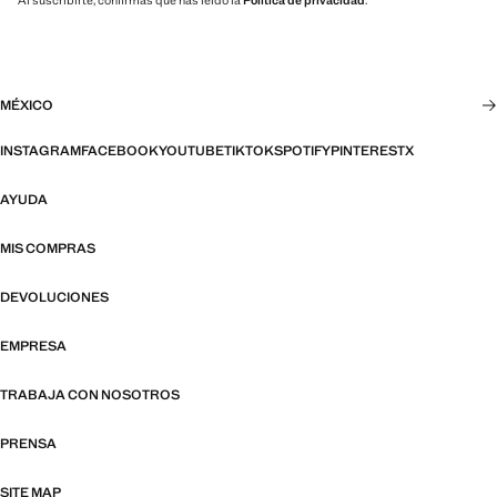
Al suscribirte, confirmas que has leído la
Política de privacidad
.
MÉXICO
INSTAGRAM
FACEBOOK
YOUTUBE
TIKTOK
SPOTIFY
PINTEREST
X
AYUDA
MIS COMPRAS
DEVOLUCIONES
EMPRESA
TRABAJA CON NOSOTROS
PRENSA
SITE MAP