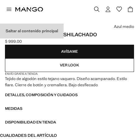
Selecciona un color
Azul medio
Saltar al contenido principal
JEANS FLARE BAJO DESHILACHADO
$ 999.00
Precio actual [$ 999.00 ]
AVÍSAME
VER LOOK
ENVÍO GRATIS A TIENDA
Tejido de algodón estilo tejano vaquero. Diseño acampanado. Estilo
flare. Cierre de botón y cremallera. Bajo desflecado
DETALLES, COMPOSICIÓN Y CUIDADOS
MEDIDAS
DISPONIBILIDAD EN TIENDA
CUALIDADES DEL ARTÍCULO