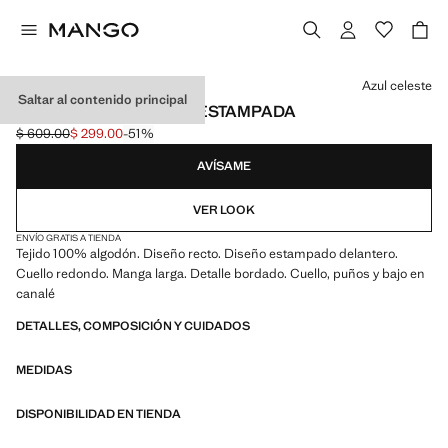
Selecciona un color
Azul celeste
Saltar al contenido principal
SUDADERA BORDADA ESTAMPADA
$ 609.00
$ 299.00
-51%
Precio inicial tachado [$ 609.00 ]
Precio actual [$ 299.00 ]
AVÍSAME
VER LOOK
ENVÍO GRATIS A TIENDA
Tejido 100% algodón. Diseño recto. Diseño estampado delantero.
Cuello redondo. Manga larga. Detalle bordado. Cuello, puños y bajo en
canalé
DETALLES, COMPOSICIÓN Y CUIDADOS
MEDIDAS
DISPONIBILIDAD EN TIENDA