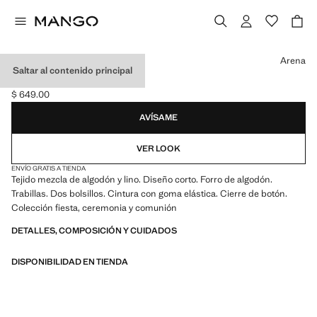
Selecciona un color
Arena
Saltar al contenido principal
BERMUDAS LINO
$ 649.00
Precio actual [$ 649.00 ]
AVÍSAME
VER LOOK
ENVÍO GRATIS A TIENDA
Tejido mezcla de algodón y lino. Diseño corto. Forro de algodón.
Trabillas. Dos bolsillos. Cintura con goma elástica. Cierre de botón.
Colección fiesta, ceremonia y comunión
DETALLES, COMPOSICIÓN Y CUIDADOS
DISPONIBILIDAD EN TIENDA