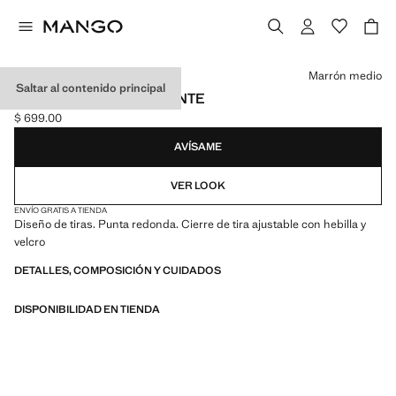
Selecciona un color
Marrón medio
Saltar al contenido principal
SANDALIA TIRAS VOLANTE
$ 699.00
Precio actual [$ 699.00 ]
AVÍSAME
VER LOOK
ENVÍO GRATIS A TIENDA
Diseño de tiras. Punta redonda. Cierre de tira ajustable con hebilla y
velcro
DETALLES, COMPOSICIÓN Y CUIDADOS
DISPONIBILIDAD EN TIENDA