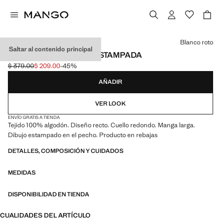
Selecciona un color
Blanco roto
Saltar al contenido principal
CAMISETA ALGODÓN ESTAMPADA
$ 379.00
$ 209.00
-45%
Precio inicial tachado [$ 379.00 ]
Precio actual [$ 209.00 ]
AÑADIR
VER LOOK
ENVÍO GRATIS A TIENDA
Tejido 100% algodón. Diseño recto. Cuello redondo. Manga larga.
Dibujo estampado en el pecho. Producto en rebajas
DETALLES, COMPOSICIÓN Y CUIDADOS
MEDIDAS
DISPONIBILIDAD EN TIENDA
CUALIDADES DEL ARTÍCULO