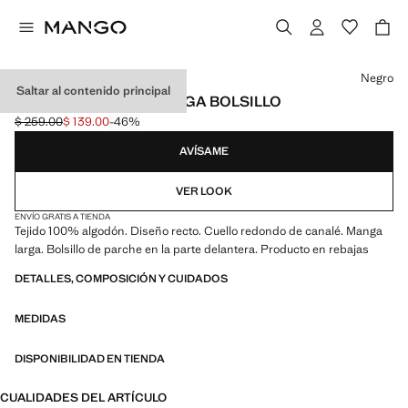
Selecciona un color
Negro
Saltar al contenido principal
CAMISETA MANGA LARGA BOLSILLO
$ 259.00
$ 139.00
-46%
Precio inicial tachado [$ 259.00 ]
Precio actual [$ 139.00 ]
AVÍSAME
VER LOOK
ENVÍO GRATIS A TIENDA
Tejido 100% algodón. Diseño recto. Cuello redondo de canalé. Manga
larga. Bolsillo de parche en la parte delantera. Producto en rebajas
DETALLES, COMPOSICIÓN Y CUIDADOS
MEDIDAS
DISPONIBILIDAD EN TIENDA
CUALIDADES DEL ARTÍCULO