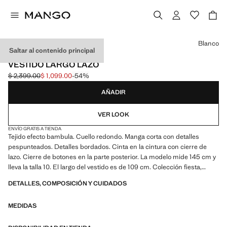
Selecciona un color
Blanco
Saltar al contenido principal
CEREMONIA
VESTIDO LARGO LAZO
$ 2,399.00
$ 1,099.00
-54%
Precio inicial tachado [$ 2,399.00 ]
Precio actual [$ 1,099.00 ]
AÑADIR
VER LOOK
ENVÍO GRATIS A TIENDA
Tejido efecto bambula. Cuello redondo. Manga corta con detalles
pespunteados. Detalles bordados. Cinta en la cintura con cierre de
lazo. Cierre de botones en la parte posterior. La modelo mide 145 cm y
lleva la talla 10. El largo del vestido es de 109 cm. Colección fiesta,
ceremonia y comunión. Producto en rebajas
DETALLES, COMPOSICIÓN Y CUIDADOS
MEDIDAS