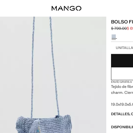
BOLSO F
$ 799.00
$ 6
Precio inicia
Precio actua
Selecciona u
Selecciona tu
UNITALL
ENVÍO GRATIS A
Tejido de fib
charm. Cierr
19.0x19.0x5.
DETALLES, 
DISPONIBIL