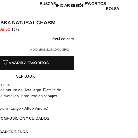
BUSCAR
FAVORITOS
INICIAR SESIÓN
BOLSA
IBRA NATURAL CHARM
99.00
-13%
l tachado [$ 799.00 ]
l [$ 699.00 ]
n color
Azul celeste
 talla
A
NO DISPONIBLE ¡LO QUIERO!
AÑADIR A FAVORITOS
VER LOOK
 TIENDA
ras naturales. Asa larga. Detalle de
e metálico. Producto en rebajas
0 cm (Largo x Alto x Ancho)
COMPOSICIÓN Y CUIDADOS
IDAD EN TIENDA