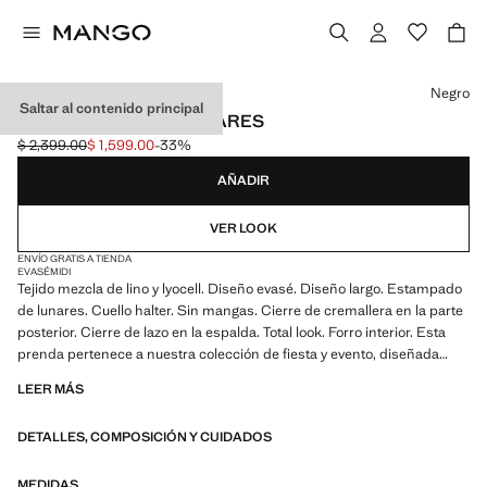
Selecciona un color
Negro
Saltar al contenido principal
VESTIDO LYOCELL LUNARES
$ 2,399.00
$ 1,599.00
-33%
Precio inicial tachado [$ 2,399.00 ]
Precio actual [$ 1,599.00 ]
AÑADIR
VER LOOK
ENVÍO GRATIS A TIENDA
EVASÉ
MIDI
Tejido mezcla de lino y lyocell. Diseño evasé. Diseño largo. Estampado
de lunares. Cuello halter. Sin mangas. Cierre de cremallera en la parte
posterior. Cierre de lazo en la espalda. Total look. Forro interior. Esta
prenda pertenece a nuestra colección de fiesta y evento, diseñada
para elevar tus looks en ocasiones especiales. Producto en rebajas
LEER MÁS
DETALLES, COMPOSICIÓN Y CUIDADOS
MEDIDAS