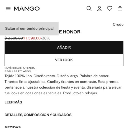
Selecciona un color
Crudo
Saltar al contenido principal
MONO LINO PALABRA DE HONOR
$ 2,599.00
$ 1,599.00
-38%
Precio inicial tachado [$ 2,599.00 ]
Precio actual [$ 1,599.00 ]
AÑADIR
VER LOOK
ENVÍO GRATIS A TIENDA
REGULAR FIT
LARGO
Tejido 100% lino. Diseño recto. Diseño largo. Palabra de honor.
Tirantes finos ajustables. Cuello y tirantes en contraste. Esta prenda
pertenece a nuestra colección de fiesta y evento, diseñada para elevar
tus looks en ocasiones especiales. Producto en rebajas
LEER MÁS
DETALLES, COMPOSICIÓN Y CUIDADOS
MEDIDAS