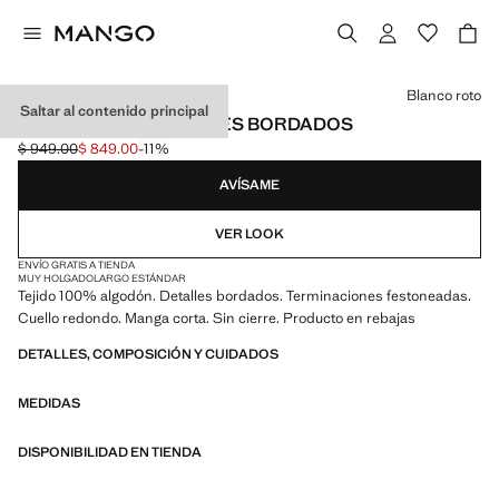
Selecciona un color
Blanco roto
Saltar al contenido principal
TOP ALGODÓN DETALLES BORDADOS
$ 949.00
$ 849.00
-11%
Precio inicial tachado [$ 949.00 ]
Precio actual [$ 849.00 ]
AVÍSAME
VER LOOK
ENVÍO GRATIS A TIENDA
MUY HOLGADO
LARGO ESTÁNDAR
Tejido 100% algodón. Detalles bordados. Terminaciones festoneadas.
Cuello redondo. Manga corta. Sin cierre. Producto en rebajas
DETALLES, COMPOSICIÓN Y CUIDADOS
MEDIDAS
DISPONIBILIDAD EN TIENDA