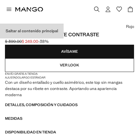
Selecciona un color
Rojo
Saltar al contenido principal
TOP ASIMÉTRICO RIBETE CONTRASTE
$ 399.00
$ 249.00
-38%
Precio inicial tachado [$ 399.00 ]
Precio actual [$ 249.00 ]
AVÍSAME
VER LOOK
ENVÍO GRATIS A TIENDA
AJUSTADO
LARGO ESTÁNDAR
Con un diseño entallado y cuello asimétrico, este top sin mangas
destaca por su ribete en contraste. Aportando una apariencia
moderna
DETALLES, COMPOSICIÓN Y CUIDADOS
MEDIDAS
DISPONIBILIDAD EN TIENDA