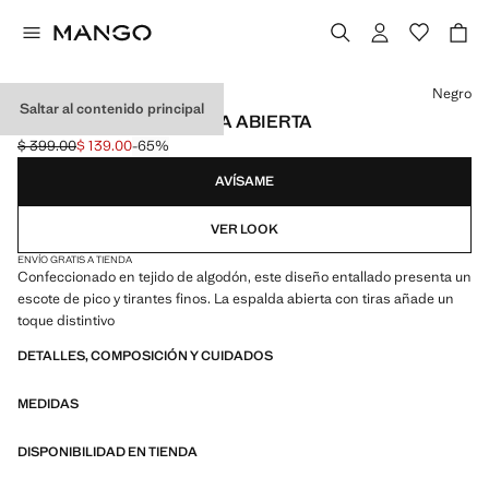
Selecciona un color
Negro
Saltar al contenido principal
TOP ALGODÓN ESPALDA ABIERTA
$ 399.00
$ 139.00
-65%
Precio inicial tachado [$ 399.00 ]
Precio actual [$ 139.00 ]
AVÍSAME
VER LOOK
ENVÍO GRATIS A TIENDA
Confeccionado en tejido de algodón, este diseño entallado presenta un
escote de pico y tirantes finos. La espalda abierta con tiras añade un
toque distintivo
DETALLES, COMPOSICIÓN Y CUIDADOS
MEDIDAS
DISPONIBILIDAD EN TIENDA