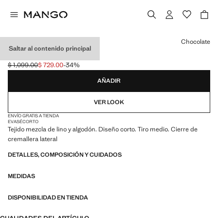
Selecciona un color
Chocolate
Saltar al contenido principal
FALDA PANTALÓN LINO
$ 1,099.00
$ 729.00
-34%
Precio inicial tachado [$ 1,099.00 ]
Precio actual [$ 729.00 ]
AÑADIR
VER LOOK
ENVÍO GRATIS A TIENDA
EVASÉ
CORTO
Tejido mezcla de lino y algodón. Diseño corto. Tiro medio. Cierre de
cremallera lateral
DETALLES, COMPOSICIÓN Y CUIDADOS
MEDIDAS
DISPONIBILIDAD EN TIENDA