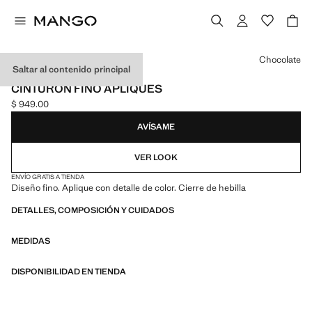
Selecciona un color
Chocolate
Saltar al contenido principal
NEW NOW
CINTURÓN FINO APLIQUES
$ 949.00
Precio actual [$ 949.00 ]
AVÍSAME
VER LOOK
ENVÍO GRATIS A TIENDA
Diseño fino. Aplique con detalle de color. Cierre de hebilla
DETALLES, COMPOSICIÓN Y CUIDADOS
MEDIDAS
DISPONIBILIDAD EN TIENDA