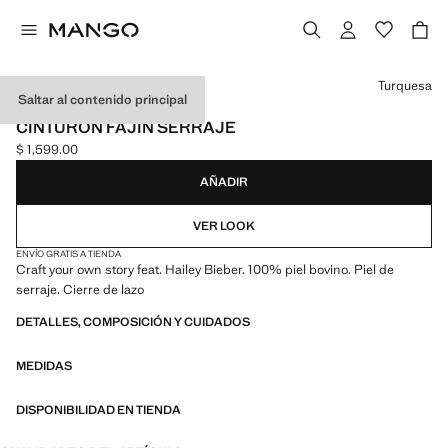
Selecciona un color
Turquesa
Saltar al contenido principal
MANGO STARRING HAILEY BIEBER
CINTURÓN FAJÍN SERRAJE
$ 1,599.00
Precio actual [$ 1,599.00 ]
AÑADIR
VER LOOK
ENVÍO GRATIS A TIENDA
Craft your own story feat. Hailey Bieber. 100% piel bovino. Piel de
serraje. Cierre de lazo
DETALLES, COMPOSICIÓN Y CUIDADOS
MEDIDAS
DISPONIBILIDAD EN TIENDA