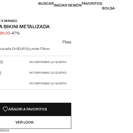
BUSCAR
FAVORITOS
INICIAR SESIÓN
BOLSA
E X MANGO
A BIKINI METALIZADA
499.00
-47%
l tachado [$ 949.00 ]
l [$ 499.00 ]
n color
Plata
a la talla CH (EUR S) y mide 179cm.
 talla
S)
NO DISPONIBLE ¡LO QUIERO!
)
NO DISPONIBLE ¡LO QUIERO!
)
NO DISPONIBLE ¡LO QUIERO!
AÑADIR A FAVORITOS
VER LOOK
 TIENDA