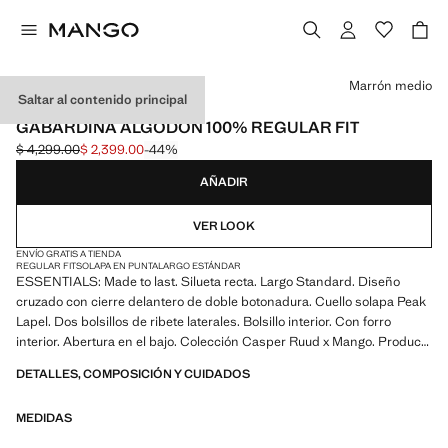
Selecciona un color
Marrón medio
Saltar al contenido principal
ESSENTIALS
GABARDINA ALGODÓN 100% REGULAR FIT
$ 4,299.00
$ 2,399.00
-44%
Precio inicial tachado [$ 4,299.00 ]
Precio actual [$ 2,399.00 ]
AÑADIR
VER LOOK
ENVÍO GRATIS A TIENDA
REGULAR FIT
SOLAPA EN PUNTA
LARGO ESTÁNDAR
ESSENTIALS: Made to last. Silueta recta. Largo Standard. Diseño
cruzado con cierre delantero de doble botonadura. Cuello solapa Peak
Lapel. Dos bolsillos de ribete laterales. Bolsillo interior. Con forro
interior. Abertura en el bajo. Colección Casper Ruud x Mango. Producto
en rebajas
DETALLES, COMPOSICIÓN Y CUIDADOS
ESSENTIALS: Made to last. Hemos reforzado nuestras exigencias de
MEDIDAS
calidad añadiendo nuevas pruebas de resistencia a nuestras prendas.
Diseñadas considerando cuidadosamente su confección, son todavía