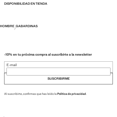
más durables, versátiles y atemporales
DISPONIBILIDAD EN TIENDA
HOMBRE
GABARDINAS
-10% en tu próxima compra al suscribirte a la newsletter
E-mail
SUSCRIBIRME
Al suscribirte, confirmas que has leído la
Política de privacidad
.