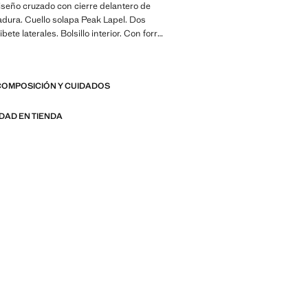
seño cruzado con cierre delantero de
dura. Cuello solapa Peak Lapel. Dos
ibete laterales. Bolsillo interior. Con forro
ertura en el bajo. Colección Casper Ruud x
ucto en rebajas
COMPOSICIÓN Y CUIDADOS
 Made to last. Hemos reforzado
igencias de calidad añadiendo nuevas
esistencia a nuestras prendas.
IDAD EN TIENDA
considerando cuidadosamente su
son todavía más durables, versátiles y
s