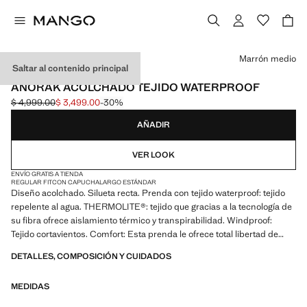
Selecciona un color
Marrón medio
Saltar al contenido principal
PERFORMANCE
ANORAK ACOLCHADO TEJIDO WATERPROOF
$ 4,999.00
$ 3,499.00
-30%
Precio inicial tachado [$ 4,999.00 ]
Precio actual [$ 3,499.00 ]
AÑADIR
VER LOOK
ENVÍO GRATIS A TIENDA
REGULAR FIT
CON CAPUCHA
LARGO ESTÁNDAR
Diseño acolchado. Silueta recta. Prenda con tejido waterproof: tejido
repelente al agua. THERMOLITE®: tejido que gracias a la tecnología de
su fibra ofrece aislamiento térmico y transpirabilidad. Windproof:
Tejido cortavientos. Comfort: Esta prenda le ofrece total libertad de
movimientos y recupera su forma original. Capucha con cordón
DETALLES, COMPOSICIÓN Y CUIDADOS
ajustable. Dos bolsillos delanteros con cierre de botón a presión.
Bolsillo interior con cierre de cremallera. Cierre delantero con
MEDIDAS
cremallera y botones a presión. Manga larga. Bajo recto con elásticos
en los laterales