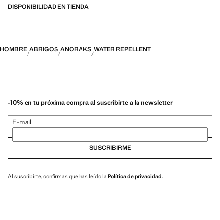
DISPONIBILIDAD EN TIENDA
PERFORMANCE: Una colección de prendas confeccionadas con
fibras técnicas. Esta selección ofrece una amplia gama de
características avanzadas como tejidos bi-stretch, de secado rápido,
fácil planchado, termorreguladores, transpirables o repelentes al agua,
HOMBRE
ABRIGOS
ANORAKS
WATER REPELLENT
organizadas en tres categorías generales: Termorregulador, Funcional
y Confort
-10% en tu próxima compra al suscribirte a la newsletter
E-mail
SUSCRIBIRME
Al suscribirte, confirmas que has leído la
Política de privacidad
.