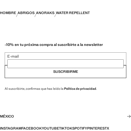
PERFORMANCE: Una colección de prendas confeccionadas con
fibras técnicas. Esta selección ofrece una amplia gama de
características avanzadas como tejidos bi-stretch, de secado rápido,
HOMBRE
ABRIGOS
ANORAKS
WATER REPELLENT
fácil planchado, termorreguladores, transpirables o repelentes al agua,
organizadas en tres categorías generales: Termorregulador, Funcional
y Confort
-10% en tu próxima compra al suscribirte a la newsletter
E-mail
SUSCRIBIRME
Al suscribirte, confirmas que has leído la
Política de privacidad
.
MÉXICO
INSTAGRAM
FACEBOOK
YOUTUBE
TIKTOK
SPOTIFY
PINTEREST
X