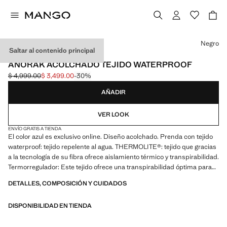
Selecciona un color
Negro
Saltar al contenido principal
PERFORMANCE
ANORAK ACOLCHADO TEJIDO WATERPROOF
$ 4,999.00
$ 3,499.00
-30%
Precio inicial tachado [$ 4,999.00 ]
Precio actual [$ 3,499.00 ]
AÑADIR
VER LOOK
ENVÍO GRATIS A TIENDA
El color azul es exclusivo online. Diseño acolchado. Prenda con tejido
waterproof: tejido repelente al agua. THERMOLITE®: tejido que gracias
a la tecnología de su fibra ofrece aislamiento térmico y transpirabilidad.
Termorregulador: Este tejido ofrece una transpirabilidad óptima para
mantenerte a una temperatura estable. Capucha con cordón ajustable.
DETALLES, COMPOSICIÓN Y CUIDADOS
Manga larga. Dos bolsillos delanteros con acabado termosellado.
Bolsillo interior. Cierre delantero con cremallera termosellada. Bajo con
DISPONIBILIDAD EN TIENDA
cordón interior ajustable