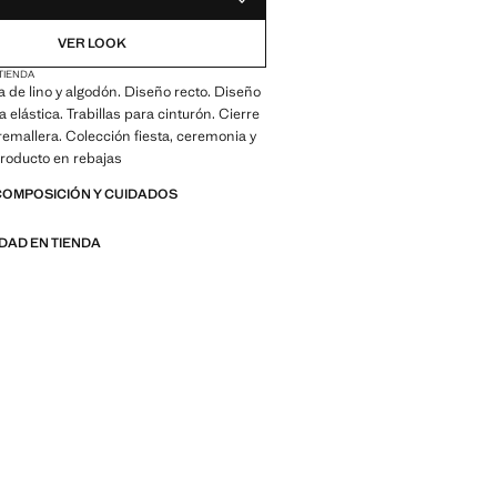
GUARDAR COMO FAVORITO
VER LOOK
 TIENDA
a de lino y algodón. Diseño recto. Diseño
a elástica. Trabillas para cinturón. Cierre
remallera. Colección fiesta, ceremonia y
roducto en rebajas
COMPOSICIÓN Y CUIDADOS
IDAD EN TIENDA