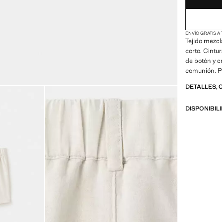
ENVÍO GRATIS A
Tejido mezcl
corto. Cintur
de botón y c
comunión. P
DETALLES, 
DISPONIBIL