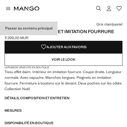
Choisissez une couleur
Couleur Gris clair/pastel sélectionnée
Gris clair/pastel
Passer au contenu principal
MANTEAU EN SUÉDINE ET IMITATION FOURRURE
3 299,00 MUR
Prix actuel [3 299,00 MUR ]
AJOUTER AUX FAVORIS
VOIR LE LOOK
LIVRAISON GRATUITE EN BOUTIQUE
Tissu effet daim. Intérieur en imitation fourrure. Coupe droite. Longueur
normale. Avec capuche. Manches longues. Poignets en imitation
fourrure. Fermeture à boutons sur le devant. Deux poches sur les côtés.
Collection Noël
DÉTAILS, COMPOSITION ET ENTRETIEN
MESURES
DISPONIBILITÉ EN BOUTIQUE