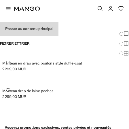
MANTEAUX POUR FILLE
Passer au contenu principal
Chang
Aff
FILTRER ET TRIER
Aff
Af
MANTEAU EN DRAP AVEC BOUTONS STYLE DUFFLE-COAT
Manteau en drap avec boutons style duffle-coat
2 299,00 MUR
Prix actuel [2 299,00 MUR ]
MANTEAU DRAP DE LAINE POCHES
Manteau drap de laine poches
2 299,00 MUR
Prix actuel [2 299,00 MUR ]
Recevez promotions exclusives, ventes privées et nouveautés