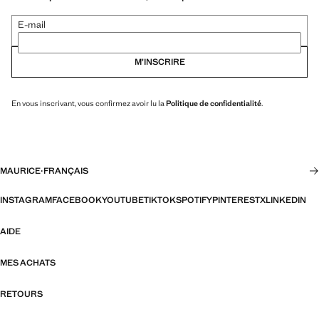
E-mail
M’INSCRIRE
En vous inscrivant, vous confirmez avoir lu la
Politique de confidentialité
.
MAURICE
·
FRANÇAIS
INSTAGRAM
FACEBOOK
YOUTUBE
TIKTOK
SPOTIFY
PINTEREST
X
LINKEDIN
AIDE
MES ACHATS
RETOURS