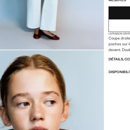
MESURES
LIVRAISON GRA
Coupe droit
poches sur l
devant. Dou
DÉTAILS, C
DISPONIBIL