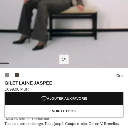
Choisissez une couleur
Couleur Gris sélectionnée
Couleur Marron
Gris
GILET LAINE JASPÉE
2 699,00 MUR
Prix actuel [2 699,00 MUR ]
AJOUTER AUX FAVORIS
VOIR LE LOOK
LIVRAISON GRATUITE EN BOUTIQUE
Tissu de laine mélangé. Tissu jaspé. Coupe droite. Col en V. Bretelles