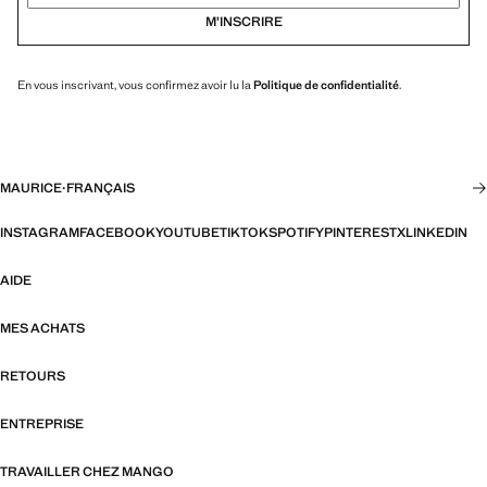
M’INSCRIRE
En vous inscrivant, vous confirmez avoir lu la
Politique de confidentialité
.
MAURICE
·
FRANÇAIS
INSTAGRAM
FACEBOOK
YOUTUBE
TIKTOK
SPOTIFY
PINTEREST
X
LINKEDIN
AIDE
MES ACHATS
RETOURS
ENTREPRISE
TRAVAILLER CHEZ MANGO