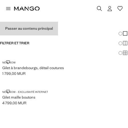
GILETS POUR FEMMES
Passer au contenu principal
Chang
Aff
FILTRER ET TRIER
Aff
Af
GILET À BRANDEBOURGS, DÉTAIL COUTURES
NEW NOW
Gilet à brandebourgs, détail coutures
1 799,00 MUR
Prix actuel [1 799,00 MUR ]
GILET MAILLE BOUTONS
NEW NOW - EXCLUSIVITÉ INTERNET
Gilet maille boutons
4 799,00 MUR
Prix actuel [4 799,00 MUR ]