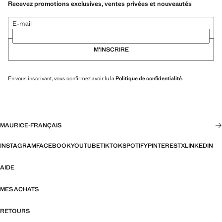
Recevez promotions exclusives, ventes privées et nouveautés
E-mail
M’INSCRIRE
En vous inscrivant, vous confirmez avoir lu la
Politique de confidentialité
.
MAURICE
·
FRANÇAIS
INSTAGRAM
FACEBOOK
YOUTUBE
TIKTOK
SPOTIFY
PINTEREST
X
LINKEDIN
AIDE
MES ACHATS
RETOURS