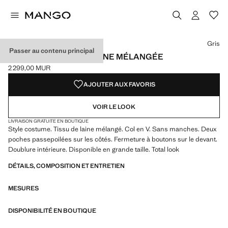
Choisissez une couleur
Couleur Gris sélectionnée
Gris
Passer au contenu principal
GILET DE COSTUME LAINE MÉLANGÉE
2 299,00 MUR
Prix actuel [2 299,00 MUR ]
AJOUTER AUX FAVORIS
VOIR LE LOOK
LIVRAISON GRATUITE EN BOUTIQUE
Style costume. Tissu de laine mélangé. Col en V. Sans manches. Deux
poches passepoilées sur les côtés. Fermeture à boutons sur le devant.
Doublure intérieure. Disponible en grande taille. Total look
DÉTAILS, COMPOSITION ET ENTRETIEN
MESURES
DISPONIBILITÉ EN BOUTIQUE