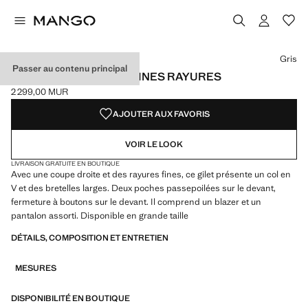
Choisissez une couleur
Gris
Passer au contenu principal
GILET DE COSTUME À FINES RAYURES
2 299,00 MUR
Prix actuel [2 299,00 MUR ]
AJOUTER AUX FAVORIS
VOIR LE LOOK
LIVRAISON GRATUITE EN BOUTIQUE
Avec une coupe droite et des rayures fines, ce gilet présente un col en
V et des bretelles larges. Deux poches passepoilées sur le devant,
fermeture à boutons sur le devant. Il comprend un blazer et un
pantalon assorti. Disponible en grande taille
DÉTAILS, COMPOSITION ET ENTRETIEN
MESURES
DISPONIBILITÉ EN BOUTIQUE